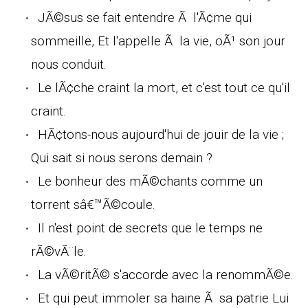
JÃ©sus se fait entendre Ã l'Ã¢me qui
sommeille, Et l'appelle Ã la vie, oÃ¹ son jour
nous conduit.
Le lÃ¢che craint la mort, et c'est tout ce qu'il
craint.
HÃ¢tons-nous aujourd'hui de jouir de la vie ;
Qui sait si nous serons demain ?
Le bonheur des mÃ©chants comme un
torrent sâ€™Ã©coule.
Il n'est point de secrets que le temps ne
rÃ©vÃ¨le.
La vÃ©ritÃ© s'accorde avec la renommÃ©e.
Et qui peut immoler sa haine Ã sa patrie Lui