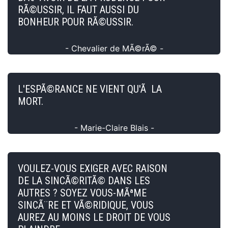
RÃ©USSIR, IL FAUT AUSSI DU
BONHEUR POUR RÃ©USSIR.
- Chevalier de MÃ©rÃ© -
L'ESPÃ©RANCE NE VIENT QU'Ã LA
MORT.
- Marie-Claire Blais -
VOULEZ-VOUS EXIGER AVEC RAISON
DE LA SINCÃ©RITÃ© DANS LES
AUTRES ? SOYEZ VOUS-MÃªME
SINCÃ¨RE ET VÃ©RIDIQUE, VOUS
AUREZ AU MOINS LE DROIT DE VOUS