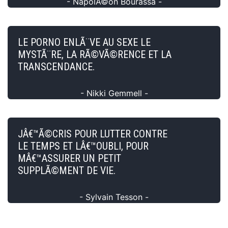
- NapolÃ©on Bourassa -
LE PORNO ENLÃ¨VE AU SEXE LE
MYSTÃ¨RE, LA RÃ©VÃ©RENCE ET LA
TRANSCENDANCE.
- Nikki Gemmell -
JÂ€™Ã©CRIS POUR LUTTER CONTRE
LE TEMPS ET LÂ€™OUBLI, POUR
MÂ€™ASSURER UN PETIT
SUPPLÃ©MENT DE VIE.
- Sylvain Tesson -