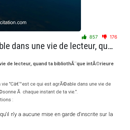
857
176
Câ€™est ce qui est agrÃ©able dans une vie de lecteur, quand ta bibliothÃ¨que intÃ©rieure rÃ©sonne Ã chaque instant de ta vie.
ie de lecteur, quand ta bibliothÃ¨que intÃ©rieure
a vie "Câ€™est ce qui est agrÃ©able dans une vie de
©sonne Ã chaque instant de ta vie.".
tions :
qu'il n'y a aucune mise en garde d'inscrite sur la