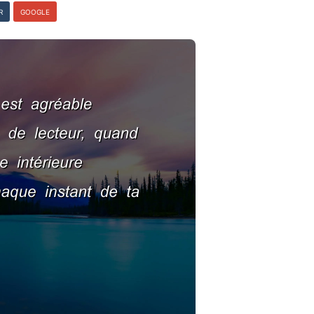
R
GOOGLE