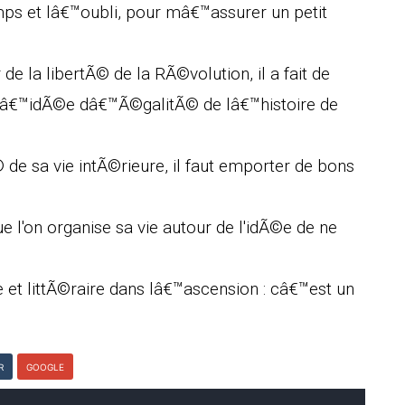
mps et lâ€™oubli, pour mâ€™assurer un petit
 la libertÃ© de la RÃ©volution, il a fait de
lâ€™idÃ©e dâ€™Ã©galitÃ© de lâ€™histoire de
de sa vie intÃ©rieure, il faut emporter de bons
ue l'on organise sa vie autour de l'idÃ©e de ne
e et littÃ©raire dans lâ€™ascension : câ€™est un
R
GOOGLE