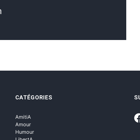
n
CATÉGORIES
S
AmitiA
Amour
Humour
LibertA