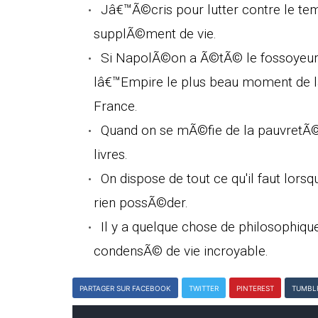
Jâ€™Ã©cris pour lutter contre le te
supplÃ©ment de vie.
Si NapolÃ©on a Ã©tÃ© le fossoyeur de
lâ€™Empire le plus beau moment de 
France.
Quand on se mÃ©fie de la pauvretÃ© 
livres.
On dispose de tout ce qu'il faut lorsq
rien possÃ©der.
Il y a quelque chose de philosophiqu
condensÃ© de vie incroyable.
PARTAGER SUR FACEBOOK
TWITTER
PINTEREST
TUMBL