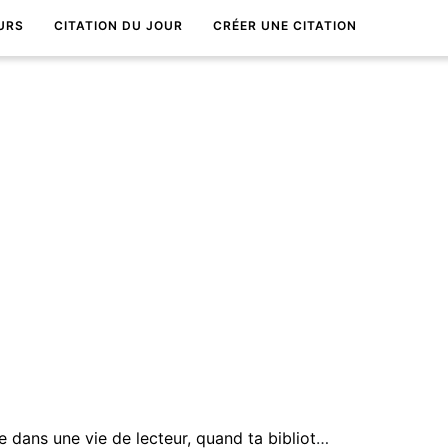
URS
CITATION DU JOUR
CRÉER UNE CITATION
Câ€™est ce qui est agrÃ©able dans une vie de lecteur, quand ta bibliothÃ¨que intÃ©rieure rÃ©sonne Ã chaque instant de ta vie.