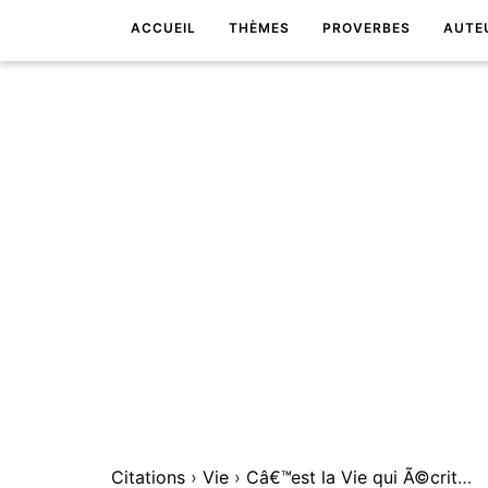
ACCUEIL
THÈMES
PROVERBES
AUTE
Citations
›
Vie
›
Câ€™est la Vie qui Ã©crit lâ€™Homme.