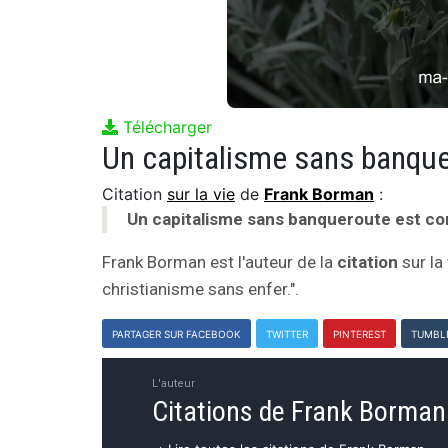
Télécharger
Citation
sur la vie
de
Frank Borman
:
Un capitalisme sans banqueroute est co
Frank Borman est l'auteur de la
citation
sur la
christianisme sans enfer.".
PARTAGER SUR FACEBOOK
TWITTER
PINTEREST
TUMBL
L'auteur
Citations de Frank Borman