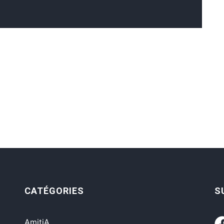
CATÉGORIES
S
AmitiA