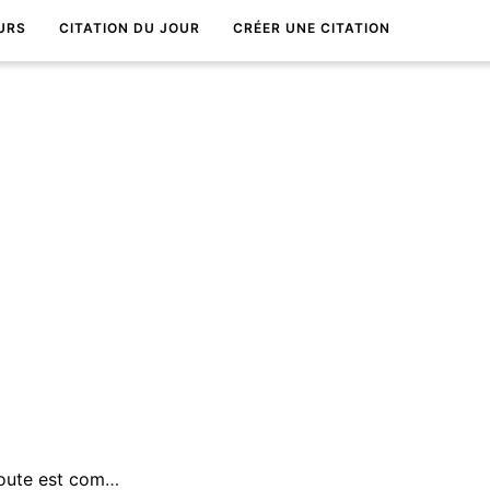
URS
CITATION DU JOUR
CRÉER UNE CITATION
Un capitalisme sans banqueroute est comme un christianisme sans enfer.