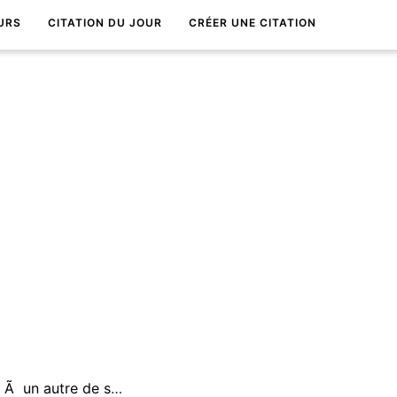
URS
CITATION DU JOUR
CRÉER UNE CITATION
Chacun fait Ã un moment ou Ã un autre de sa vie, sa rencontre avec l'histoire.