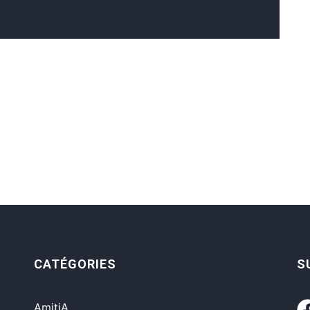
CATÉGORIES
S
AmitiA