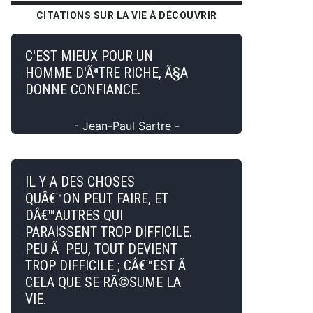
CITATIONS SUR LA VIE À DÉCOUVRIR
C'EST MIEUX POUR UN
HOMME D'ÃªTRE RICHE, Ã§A
DONNE CONFIANCE.
- Jean-Paul Sartre -
IL Y A DES CHOSES
QUÂ€™ON PEUT FAIRE, ET
DÂ€™AUTRES QUI
PARAISSENT TROP DIFFICILE.
PEU Ã PEU, TOUT DEVIENT
TROP DIFFICILE ; CÂ€™EST Ã
CELA QUE SE RÃ©SUME LA
VIE.