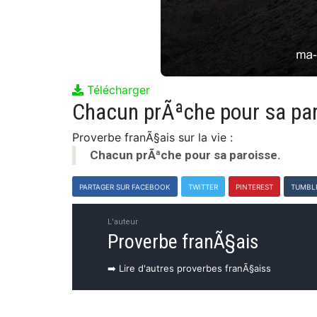
Télécharger
Chacun prÃªche pour sa par
Proverbe franÃ§ais sur la vie :
Chacun prÃªche pour sa paroisse.
PARTAGER SUR FACEBOOK
TWITTER
PINTEREST
TUMBL
L'auteur
Proverbe franÃ§ais
➡️ Lire d'autres proverbes franÃ§aiss