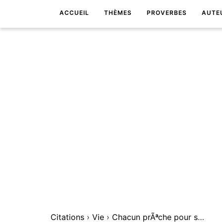
ACCUEIL
THÈMES
PROVERBES
AUTE
Citations
›
Vie
›
Chacun prÃªche pour sa paroisse.