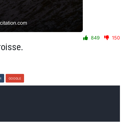
849
150
oisse.
R
GOOGLE