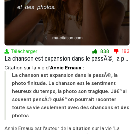
Télécharger
838
183
La chanson est expansion dans le passÃ©, la photo finitude. La chanson est le sentiment heureux du temps, la photo son tragique. Jâ€™ai souvent pensÃ© quâ€™on pourrait raconter toute sa vie seulement avec des chansons et des photos.
Citation
sur la vie
d'
Annie Ernaux
:
La chanson est expansion dans le passÃ©, la
photo finitude. La chanson est le sentiment
heureux du temps, la photo son tragique. Jâ€™ai
souvent pensÃ© quâ€™on pourrait raconter
toute sa vie seulement avec des chansons et des
photos.
Annie Ernaux est l'auteur de la
citation
sur la vie "La