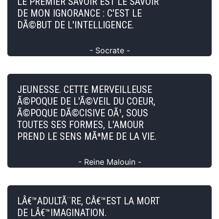
LE PREMIER SAVOIR EST LE SAVOIR
DE MON IGNORANCE : C'EST LE
DÃ©BUT DE L'INTELLIGENCE.
- Socrate -
JEUNESSE. CETTE MERVEILLEUSE
Ã©POQUE DE L'Ã©VEIL DU COEUR,
Ã©POQUE DÃ©CISIVE OÃ¹, SOUS
TOUTES SES FORMES, L'AMOUR
PREND LE SENS MÃªME DE LA VIE.
- Reine Malouin -
LÂ€™ADULTÃ¨RE, CÂ€™EST LA MORT
DE LÂ€™IMAGINATION.