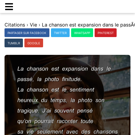
Citations
›
Vie
›
PARTAGER SUR FACEBOOK
TWITTER
WHATSAPP
PINTEREST
TUMBLR
GOOGLE