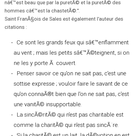
nâ€™est beau que par la puretÃ© et la puretÃ© des
hommes câ€™est la chastetÃ©.".
Saint FranÃ§ois de Sales est également l'auteur des
citations :
Ce sont les grands feux qui sâ€™enflamment
au vent ; mais les petits sâ€™Ã©teignent, si on
ne les y porte Ã couvert.
Penser savoir ce qu'on ne sait pas, c'est une
sottise expresse ; vouloir faire le savant de ce
qu'on connaÃ®t bien que l'on ne sait pas, c'est
une vanitÃ© insupportable.
La sincÃ©ritÃ© qui n'est pas charitable est
comme la charitÃ© qui n'est pas sincÃ¨re.
Si la charitÃ© est un lait, la dÃ©votion en est