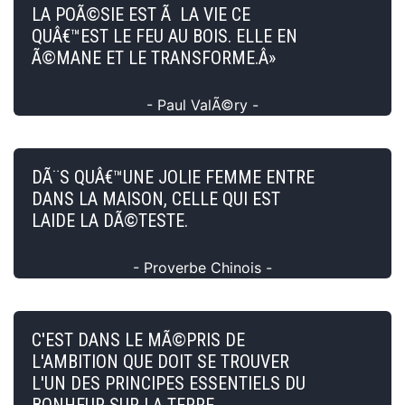
LA POÃ©SIE EST Ã LA VIE CE
QUÂ€™EST LE FEU AU BOIS. ELLE EN
Ã©MANE ET LE TRANSFORME.Â»
- Paul ValÃ©ry -
DÃ¨S QUÂ€™UNE JOLIE FEMME ENTRE
DANS LA MAISON, CELLE QUI EST
LAIDE LA DÃ©TESTE.
- Proverbe Chinois -
C'EST DANS LE MÃ©PRIS DE
L'AMBITION QUE DOIT SE TROUVER
L'UN DES PRINCIPES ESSENTIELS DU
BONHEUR SUR LA TERRE.