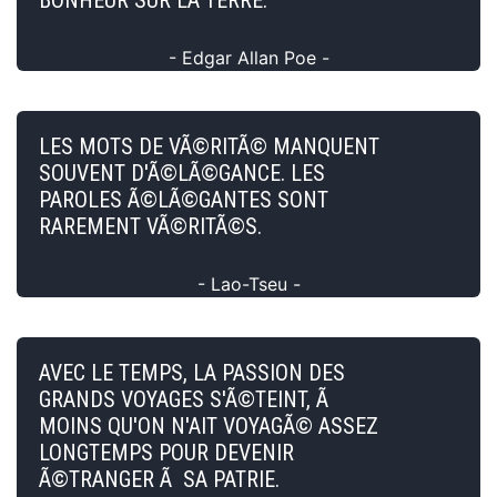
- Edgar Allan Poe -
LES MOTS DE VÃ©RITÃ© MANQUENT
SOUVENT D'Ã©LÃ©GANCE. LES
PAROLES Ã©LÃ©GANTES SONT
RAREMENT VÃ©RITÃ©S.
- Lao-Tseu -
AVEC LE TEMPS, LA PASSION DES
GRANDS VOYAGES S'Ã©TEINT, Ã
MOINS QU'ON N'AIT VOYAGÃ© ASSEZ
LONGTEMPS POUR DEVENIR
Ã©TRANGER Ã SA PATRIE.