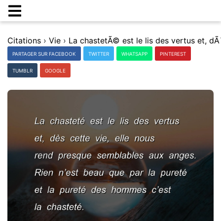
Citations
›
Vie
›
PARTAGER SUR FACEBOOK
TWITTER
WHATSAPP
PINTEREST
TUMBLR
GOOGLE