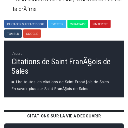
la crÃ¨me.
PARTAGER SUR FACEBOOK
TWITTER
WHATSAPP
PINTEREST
TUMBLR
GOOGLE
L'auteur
Citations de Saint FranÃ§ois de
Sales
➡️ Lire toutes les citations de Saint FranÃ§ois de Sales
En savoir plus sur Saint FranÃ§ois de Sales
CITATIONS SUR LA VIE À DÉCOUVRIR