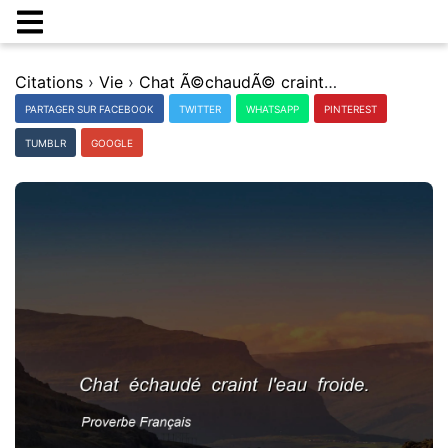
Citations
›
Vie
›
Chat Ã©chaudÃ© craint l'eau froide.
PARTAGER SUR FACEBOOK
TWITTER
WHATSAPP
PINTEREST
TUMBLR
GOOGLE