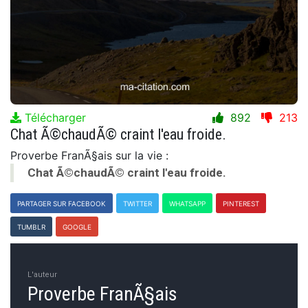
Télécharger
892
213
Chat Ã©chaudÃ© craint l'eau froide.
Proverbe FranÃ§ais sur la vie :
Chat Ã©chaudÃ© craint l'eau froide.
PARTAGER SUR FACEBOOK
TWITTER
WHATSAPP
PINTEREST
TUMBLR
GOOGLE
L'auteur
Proverbe FranÃ§ais