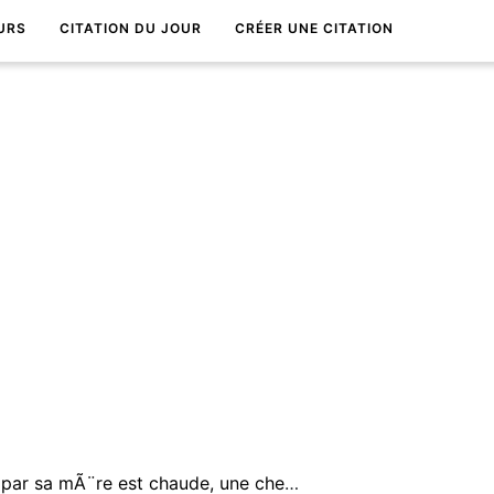
URS
CITATION DU JOUR
CRÉER UNE CITATION
Une chemise de toile cousue par sa mÃ¨re est chaude, une chemise de laine cousue par une Ã©trangÃ¨re est froide.