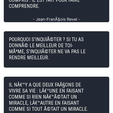
COMPRENDRE.
- Jean-FranÃ§ois Revel -
POURQUOI S'INQUIÃ©TER ? SI TU AS
DONNÃ© LE MEILLEUR DE TOI-
MÃªME, S'INQUIÃ©TER NE VA PAS LE
RENDRE MEILLEUR.
IL NÂ€™Y A QUE DEUX FAÃ§ONS DE
VIVRE SA VIE : LÂ€™UNE EN FAISANT
COMME SI RIEN NÂ€™Ã©TAIT UN
MIRACLE, LÂ€™AUTRE EN FAISANT
COMME SI TOUT Ã©TAIT UN MIRACLE.