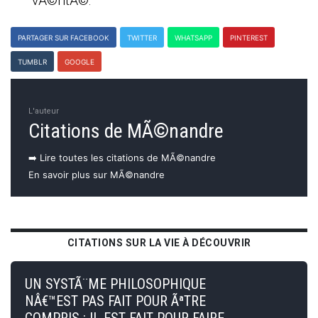
vÃ©ritÃ©.
PARTAGER SUR FACEBOOK
TWITTER
WHATSAPP
PINTEREST
TUMBLR
GOOGLE
L'auteur
Citations de MÃ©nandre
➡️ Lire toutes les citations de MÃ©nandre
En savoir plus sur MÃ©nandre
CITATIONS SUR LA VIE À DÉCOUVRIR
UN SYSTÃ¨ME PHILOSOPHIQUE
NÂ€™EST PAS FAIT POUR ÃªTRE
COMPRIS : IL EST FAIT POUR FAIRE