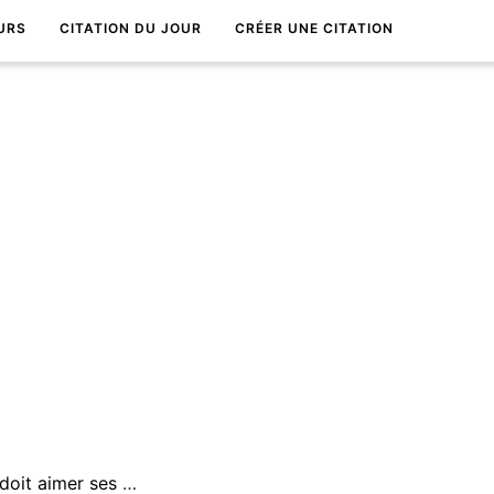
URS
CITATION DU JOUR
CRÉER UNE CITATION
Un cÅ“ur qui n'est point faux doit aimer ses amis avec tous leurs dÃ©fauts.