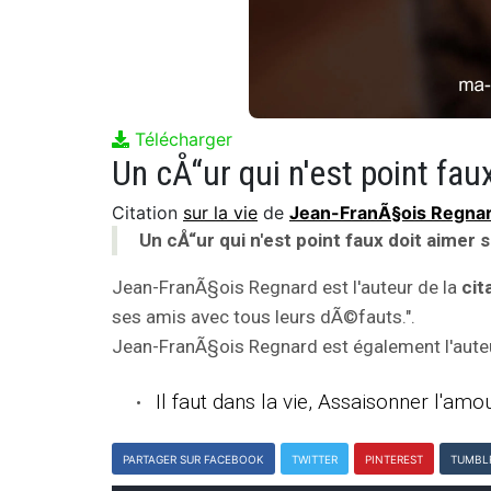
Télécharger
Citation
sur la vie
de
Jean-FranÃ§ois Regna
Un cÅ“ur qui n'est point faux doit aimer
Jean-FranÃ§ois Regnard est l'auteur de la
cit
ses amis avec tous leurs dÃ©fauts.".
Jean-FranÃ§ois Regnard est également l'auteur
Il faut dans la vie, Assaisonner l'amo
PARTAGER SUR FACEBOOK
TWITTER
PINTEREST
TUMBL