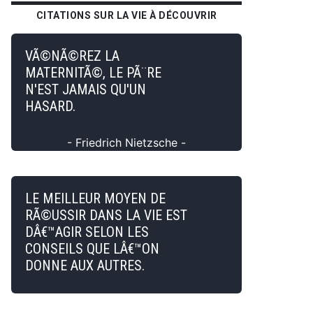
CITATIONS SUR LA VIE À DÉCOUVRIR
VÃ©NÃ©REZ LA
MATERNITÃ©, LE PÃ¨RE
N'EST JAMAIS QU'UN
HASARD.
- Friedrich Nietzsche -
LE MEILLEUR MOYEN DE
RÃ©USSIR DANS LA VIE EST
DÂ€™AGIR SELON LES
CONSEILS QUE LÂ€™ON
DONNE AUX AUTRES.