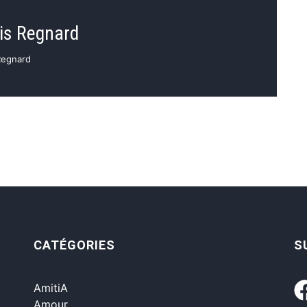
is Regnard
 Regnard
CATÉGORIES
S
AmitiA
Amour