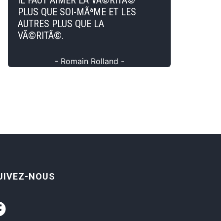
IL FAUT AIMER LA VÃ©RITÃ©
PLUS QUE SOI-MÃªME ET LES
AUTRES PLUS QUE LA
VÃ©RITÃ©.
- Romain Rolland -
UIVEZ-NOUS