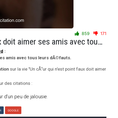
859
171
Un cÅ“ur qui n'est point faux doit aimer ses amis avec tous leurs dÃ©fauts.
rd
:
 ses amis avec tous leurs dÃ©fauts.
ation
sur la vie "Un cÅ“ur qui n'est point faux doit aimer
 des citations :
ur d'un peu de jalousie.
R
GOOGLE