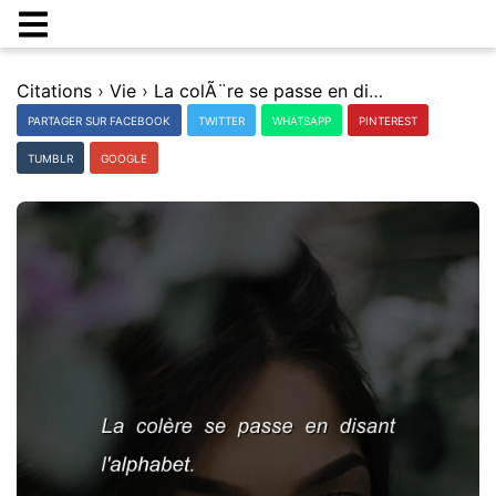
Citations
›
Vie
›
La colÃ¨re se passe en disant l'alphabet.
PARTAGER SUR FACEBOOK
TWITTER
WHATSAPP
PINTEREST
TUMBLR
GOOGLE