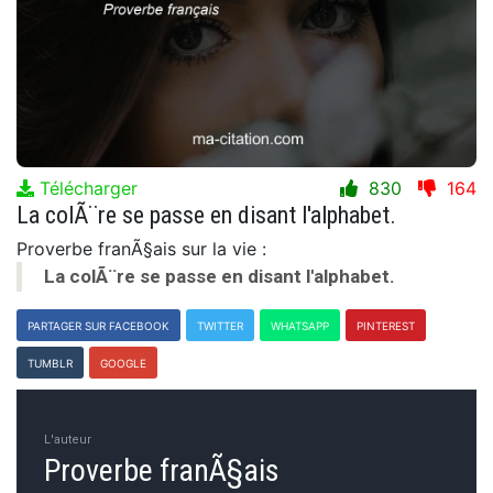
Télécharger
830
164
La colÃ¨re se passe en disant l'alphabet.
Proverbe franÃ§ais sur la vie :
La colÃ¨re se passe en disant l'alphabet.
PARTAGER SUR FACEBOOK
TWITTER
WHATSAPP
PINTEREST
TUMBLR
GOOGLE
L'auteur
Proverbe franÃ§ais