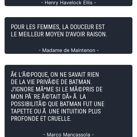
- Henry Havelock Ellis -
POUR LES FEMMES, LA DOUCEUR EST
LE MEILLEUR MOYEN D'AVOIR RAISON.
- Madame de Maintenon -
Ã€ L'Ã©POQUE, ON NE SAVAIT RIEN
DE LA VIE PRIVÃ©E DE BATMAN.
J'IGNORE MÃªME SI LE MÃ©PRIS DE
MON PÃ¨RE Ã©TAIT DÃ» Ã LA
POSSIBILITÃ© QUE BATMAN FUT UNE
TAPETTE OU Ã UNE INTUITION PLUS
PROFONDE ET CRUELLE.
- Marco Mancassola -