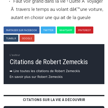
Faut voir grand dans la vie ! Quitte Ã voyager
Ã travers le temps au volant dâ€™une voiture,
autant en choisir une qui ait de la gueule
PARTAGER SUR FACEBOOK
TWITTER
WHATSAPP
PINTEREST
TUMBLR
GOOGLE
L'auteur
Citations de Robert Zemeckis
➡️ Lire toutes les citations de Robert Zemeckis
En savoir plus sur Robert Zemeckis
CITATIONS SUR LA VIE À DÉCOUVRIR