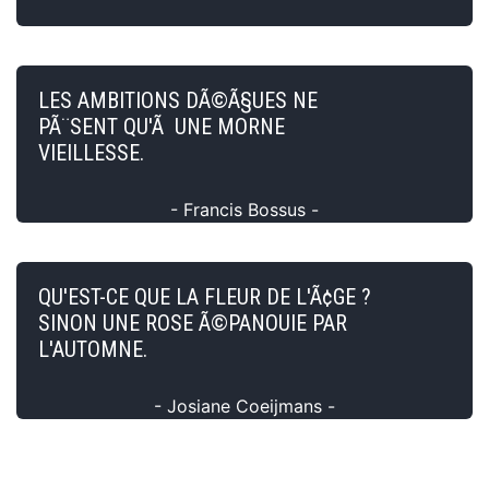
LES AMBITIONS DÃ©Ã§UES NE
PÃ¨SENT QU'Ã UNE MORNE
VIEILLESSE.
- Francis Bossus -
QU'EST-CE QUE LA FLEUR DE L'Ã¢GE ?
SINON UNE ROSE Ã©PANOUIE PAR
L'AUTOMNE.
- Josiane Coeijmans -