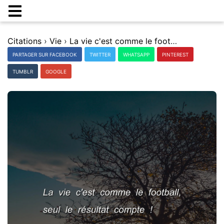
Citations
›
Vie
›
La vie c'est comme le football, seul le rÃ©sultat compte !
PARTAGER SUR FACEBOOK
TWITTER
WHATSAPP
PINTEREST
TUMBLR
GOOGLE