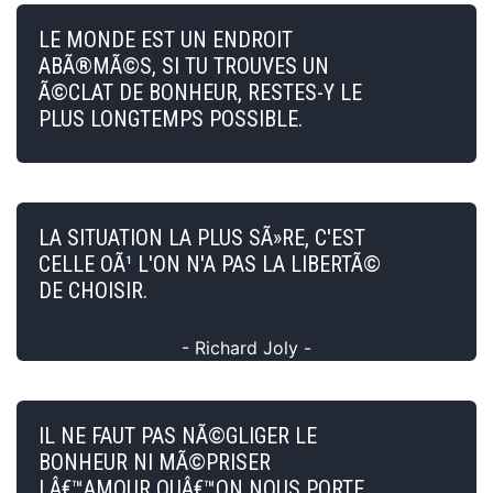
LE MONDE EST UN ENDROIT
ABÃ®MÃ©S, SI TU TROUVES UN
Ã©CLAT DE BONHEUR, RESTES-Y LE
PLUS LONGTEMPS POSSIBLE.
LA SITUATION LA PLUS SÃ»RE, C'EST
CELLE OÃ¹ L'ON N'A PAS LA LIBERTÃ©
DE CHOISIR.
- Richard Joly -
IL NE FAUT PAS NÃ©GLIGER LE
BONHEUR NI MÃ©PRISER
LÂ€™AMOUR QUÂ€™ON NOUS PORTE.