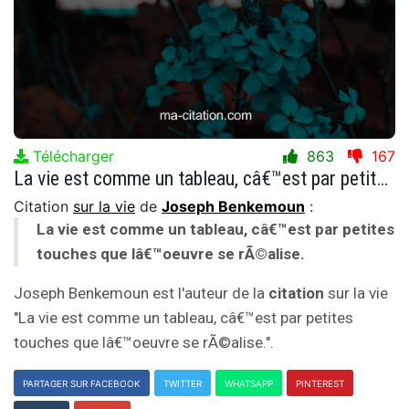
Télécharger
863
167
La vie est comme un tableau, câ€™est par petites touches que lâ€™oeuvre se rÃ©alise.
Citation
sur la vie
de
Joseph Benkemoun
:
La vie est comme un tableau, câ€™est par petites
touches que lâ€™oeuvre se rÃ©alise.
Joseph Benkemoun est l'auteur de la
citation
sur la vie
"La vie est comme un tableau, câ€™est par petites
touches que lâ€™oeuvre se rÃ©alise.".
PARTAGER SUR FACEBOOK
TWITTER
WHATSAPP
PINTEREST