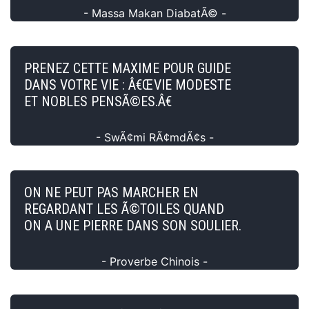
- Massa Makan DiabatÃ© -
PRENEZ CETTE MAXIME POUR GUIDE
DANS VOTRE VIE : Â€ŒVIE MODESTE
ET NOBLES PENSÃ©ES.Â€
- SwÃ¢mi RÃ¢mdÃ¢s -
ON NE PEUT PAS MARCHER EN
REGARDANT LES Ã©TOILES QUAND
ON A UNE PIERRE DANS SON SOULIER.
- Proverbe Chinois -