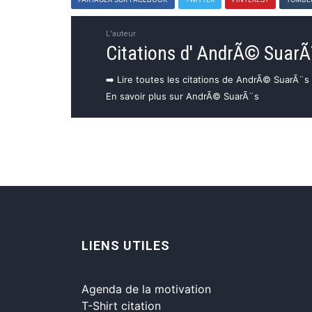
L'auteur
Citations d' AndrÃ© SuarÃ
➡️ Lire toutes les citations de AndrÃ© SuarÃ¨s
En savoir plus sur AndrÃ© SuarÃ¨s
LIENS UTILES
Agenda de la motivation
T-Shirt citation