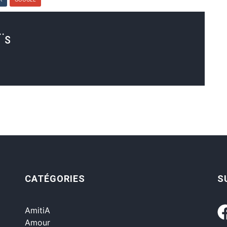
¨s
CATÉGORIES
S
AmitiA
Amour