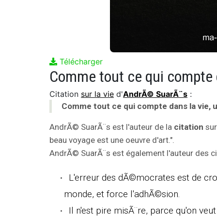
Télécharger
Citation
sur la vie
d'
AndrÃ© SuarÃ¨s
:
Comme tout ce qui compte dans la vie, u
AndrÃ© SuarÃ¨s est l'auteur de la
citation
sur
beau voyage est une oeuvre d'art.".
AndrÃ© SuarÃ¨s est également l'auteur des cit
L'erreur des dÃ©mocrates est de croi
monde, et force l'adhÃ©sion.
Il n'est pire misÃ¨re, parce qu'on veu