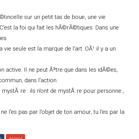
incelle sur un petit tas de boue, une vie.
 C'est la foi qui fait les hÃ©rÃ©tiques. Dans une
ies.
la vie seule est la marque de l'art. OÃ¹ il y a un
 active. Il ne peut Ãªtre que dans les idÃ©es,
commun, dans l'action.
e mystÃ¨re : ils n'ont de mystÃ¨re pour personne ;
 ne l'es pas par l'objet de ton amour, tu l'es par la
R
GOOGLE