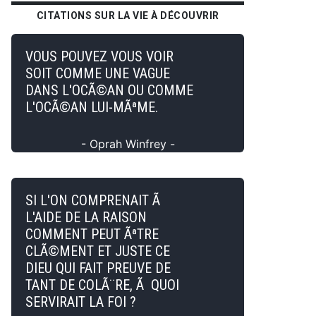
CITATIONS SUR LA VIE À DÉCOUVRIR
VOUS POUVEZ VOUS VOIR
SOIT COMME UNE VAGUE
DANS L'OCÃ©AN OU COMME
L'OCÃ©AN LUI-MÃªME.
- Oprah Winfrey -
SI L'ON COMPRENAIT Ã
L'AIDE DE LA RAISON
COMMENT PEUT ÃªTRE
CLÃ©MENT ET JUSTE CE
DIEU QUI FAIT PREUVE DE
TANT DE COLÃ¨RE, Ã QUOI
SERVIRAIT LA FOI ?