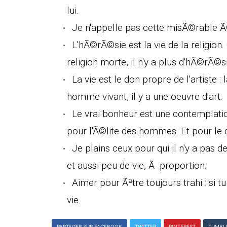
lui.
Je n'appelle pas cette misÃ©rable Ã©t
L'hÃ©rÃ©sie est la vie de la religion.
religion morte, il n'y a plus d'hÃ©rÃ©s
La vie est le don propre de l'artiste : 
homme vivant, il y a une oeuvre d'art.
Le vrai bonheur est une contemplation
pour l'Ã©lite des hommes. Et pour le 
Je plains ceux pour qui il n'y a pas d
et aussi peu de vie, Ã proportion.
Aimer pour Ãªtre toujours trahi : si tu
vie.
PARTAGER SUR FACEBOOK
TWITTER
PINTEREST
TUMBL