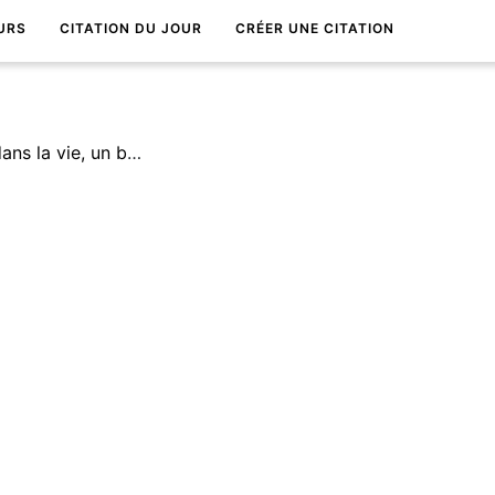
URS
CITATION DU JOUR
CRÉER UNE CITATION
Comme tout ce qui compte dans la vie, un beau voyage est une oeuvre d'art.