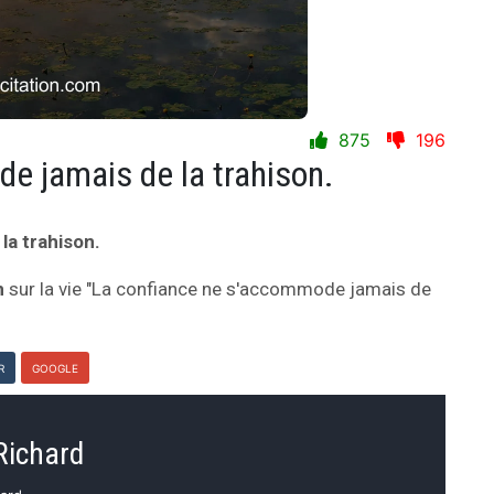
875
196
e jamais de la trahison.
la trahison.
n
sur la vie "La confiance ne s'accommode jamais de
R
GOOGLE
Richard