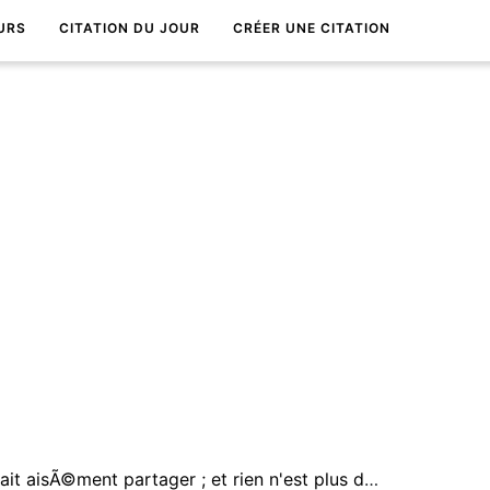
URS
CITATION DU JOUR
CRÉER UNE CITATION
La confiance personnelle se fait aisÃ©ment partager ; et rien n'est plus dangereux pour un supÃ©rieur que de mÃ©diter avant de rÃ©pondre.