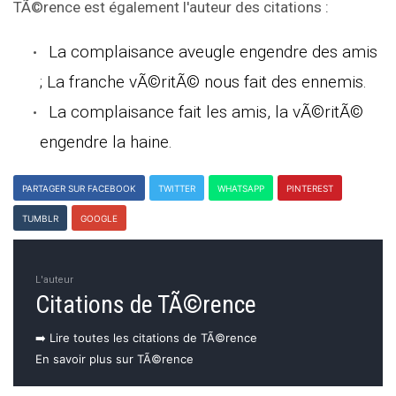
TÃ©rence est également l'auteur des citations :
La complaisance aveugle engendre des amis
; La franche vÃ©ritÃ© nous fait des ennemis.
La complaisance fait les amis, la vÃ©ritÃ©
engendre la haine.
PARTAGER SUR FACEBOOK
TWITTER
WHATSAPP
PINTEREST
TUMBLR
GOOGLE
L'auteur
Citations de TÃ©rence
➡️ Lire toutes les citations de TÃ©rence
En savoir plus sur TÃ©rence