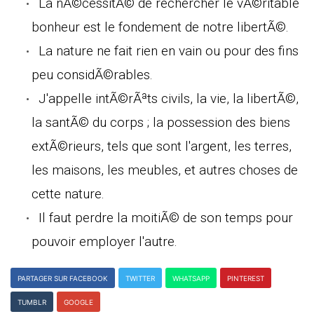
La nÃ©cessitÃ© de rechercher le vÃ©ritable
bonheur est le fondement de notre libertÃ©.
La nature ne fait rien en vain ou pour des fins
peu considÃ©rables.
J'appelle intÃ©rÃªts civils, la vie, la libertÃ©,
la santÃ© du corps ; la possession des biens
extÃ©rieurs, tels que sont l'argent, les terres,
les maisons, les meubles, et autres choses de
cette nature.
Il faut perdre la moitiÃ© de son temps pour
pouvoir employer l'autre.
PARTAGER SUR FACEBOOK
TWITTER
WHATSAPP
PINTEREST
TUMBLR
GOOGLE