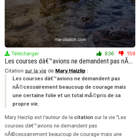
Télécharger
836
159
Les courses dâ€™avions ne demandent pas nÃ©cessairement beaucoup de courage mais une certaine folie et un total mÃ©pris de sa propre vie.
Citation
sur la vie
de
Mary Haizlip
:
Les courses dâ€™avions ne demandent pas
nÃ©cessairement beaucoup de courage mais
une certaine folie et un total mÃ©pris de sa
propre vie.
Mary Haizlip est l'auteur de la
citation
sur la vie "Les
courses dâ€™avions ne demandent pas
nÃ©cessairement beaucoup de courage mais une