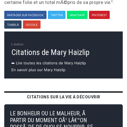
certaine folie et un total mÃ©pris de sa propre vie.".
PARTAGER SUR FACEBOOK
TWITTER
WHATSAPP
PINTEREST
TUMBLR
GOOGLE
L'auteur
Citations de Mary Haizlip
➡️ Lire toutes les citations de Mary Haizlip
En savoir plus sur Mary Haizlip
CITATIONS SUR LA VIE À DÉCOUVRIR
LE BONHEUR OU LE MALHEUR, Ã
PARTIR DU MOMENT OÃ¹ LÂ€™ON
POSSÃ¨DE DE QUOI SE NOURRIR, SE