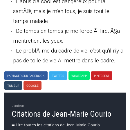
L'abus d'alcool est dangereux pour la
santÃ©, mais je m'en fous, je suis tout le
temps malade.
De temps en temps je me force Ã lire, Ã§a
m'entretient les yeux.
Le problÃ¨me du cadre de vie, c'est qu'il n'y a
pas de toile de vie Ã mettre dans le cadre.
PARTAGER SUR FACEBOOK
TWITTER
WHATSAPP
PINTEREST
TUMBLR
GOOGLE
L'auteur
Citations de Jean-Marie Gourio
➡️ Lire toutes les citations de Jean-Marie Gourio