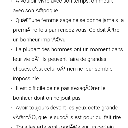
A vouloir vivre avec son temps, on meurt
avec son Ã©poque.
Quâ€™une femme sage ne se donne jamais la
premiÃ¨re fois par rendez-vous. Ce doit Ãªtre
un bonheur imprÃ©vu.
La plupart des hommes ont un moment dans
leur vie oÃ¹ ils peuvent faire de grandes
choses, c'est celui oÃ¹ rien ne leur semble
impossible.
Il est difficile de ne pas s'exagÃ©rer le
bonheur dont on ne jouit pas.
Avoir toujours devant les yeux cette grande
vÃ©ritÃ©, que le succÃ¨s est pour qui fait rire.
Tous les arts sont fondÃ©s sur un certain