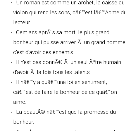
Un roman est comme un archet, la caisse du
violon qui rend les sons, câ€™est lâ€™Ã¢me du
lecteur.
Cent ans aprÃ¨s sa mort, le plus grand
bonheur qui puisse arriver Ã un grand homme,
c'est d'avoir des ennemis.
Il n'est pas donnÃ© Ã un seul Ãªtre humain
d'avoir Ã la fois tous les talents.
Il nâ€™y a quâ€™une loi en sentiment,
câ€™est de faire le bonheur de ce quâ€˜on
aime.
La beautÃ© nâ€™est que la promesse du
bonheur.