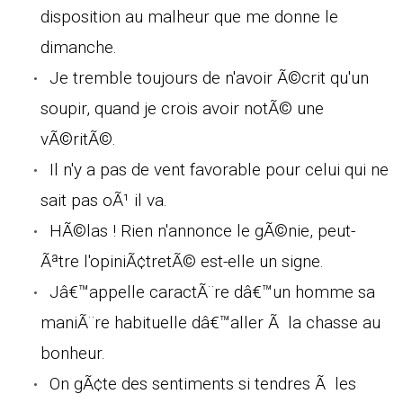
disposition au malheur que me donne le
dimanche.
Je tremble toujours de n'avoir Ã©crit qu'un
soupir, quand je crois avoir notÃ© une
vÃ©ritÃ©.
Il n'y a pas de vent favorable pour celui qui ne
sait pas oÃ¹ il va.
HÃ©las ! Rien n'annonce le gÃ©nie, peut-
Ãªtre l'opiniÃ¢tretÃ© est-elle un signe.
Jâ€™appelle caractÃ¨re dâ€™un homme sa
maniÃ¨re habituelle dâ€™aller Ã la chasse au
bonheur.
On gÃ¢te des sentiments si tendres Ã les