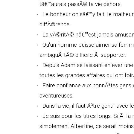
tâ€™aurais passÃ© ta vie dehors.
Le bonheur on sâ€™y fait, le malheur
diffÃ©rence.
La vÃ©ritÃ© nâ€™est jamais amusante
Qu'un homme puisse aimer sa femme e
ambiguÃ¯tÃ© difficile Ã supporter.
Depuis Adam se laissant enlever un
toutes les grandes affaires qui ont fo
Faire confiance aux honnÃªtes gens es
aventureuses.
Dans la vie, il faut Ãªtre gentil ave
Je suis pour les titres longs. Si Ã
simplement Albertine, ce serait moins