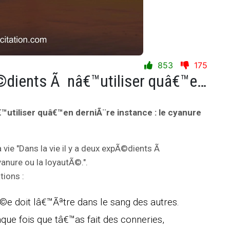
853
175
Dans la vie il y a deux expÃ©dients Ã nâ€™utiliser quâ€™en derniÃ¨re instance : le cyanure ou la loyautÃ©.
€™utiliser quâ€™en derniÃ¨re instance : le cyanure
a vie "Dans la vie il y a deux expÃ©dients Ã
yanure ou la loyautÃ©.".
tions :
e doit lâ€™Ãªtre dans le sang des autres.
que fois que tâ€™as fait des conneries,