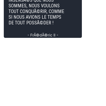
INSENSÃ©S QUE NOUS
SOMMES, NOUS VOULONS
TOUT CONQUÃ©RIR, COMME
SI NOUS AVIONS LE TEMPS
DE TOUT POSSÃ©DER !
- FrÃ©dÃ©ric II -