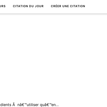
URS
CITATION DU JOUR
CRÉER UNE CITATION
Dans la vie il y a deux expÃ©dients Ã nâ€™utiliser quâ€™en derniÃ¨re instance : le cyanure ou la loyautÃ©.