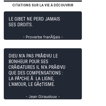
CITATIONS SUR LA VIE À DÉCOUVRIR
LE GIBET NE PERD JAMAIS
SES DROITS.
- Proverbe franÃ§ais -
DIEU N'A PAS PRÃ©VU LE
BONHEUR POUR SES
CRÃ©ATURES IL N'A PRÃ©VU
QUE DES COMPENSATIONS :
LA PÃªCHE Ã LA LIGNE,
L'AMOUR, LE GÃ¢TISME.
- Jean Giraudoux -