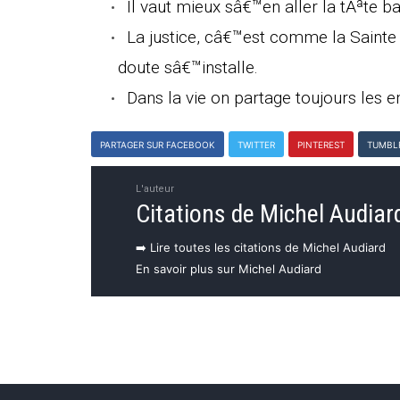
Il vaut mieux sâ€™en aller la tÃªte b
La justice, câ€™est comme la Sainte 
doute sâ€™installe.
Dans la vie on partage toujours les
PARTAGER SUR FACEBOOK
TWITTER
PINTEREST
TUMBL
L'auteur
Citations de Michel Audiar
➡️ Lire toutes les citations de Michel Audiard
En savoir plus sur Michel Audiard