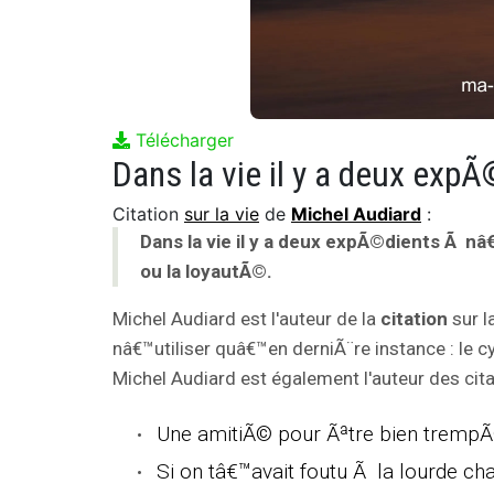
Télécharger
Citation
sur la vie
de
Michel Audiard
:
Dans la vie il y a deux expÃ©dients Ã nâ
ou la loyautÃ©.
Michel Audiard est l'auteur de la
citation
sur l
nâ€™utiliser quâ€™en derniÃ¨re instance : le c
Michel Audiard est également l'auteur des cita
Une amitiÃ© pour Ãªtre bien trempÃ©
Si on tâ€™avait foutu Ã la lourde cha