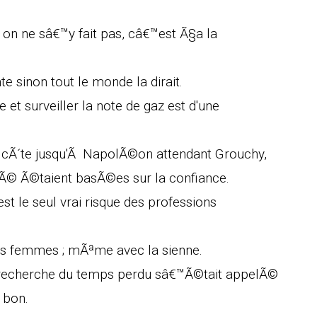
 on ne sâ€™y fait pas, câ€™est Ã§a la
 sinon tout le monde la dirait.
t surveiller la note de gaz est d'une
e cÃ´te jusqu'Ã NapolÃ©on attendant Grouchy,
irÃ© Ã©taient basÃ©es sur la confiance.
t le seul vrai risque des professions
c les femmes ; mÃªme avec la sienne.
 la recherche du temps perdu sâ€™Ã©tait appelÃ©
 bon.