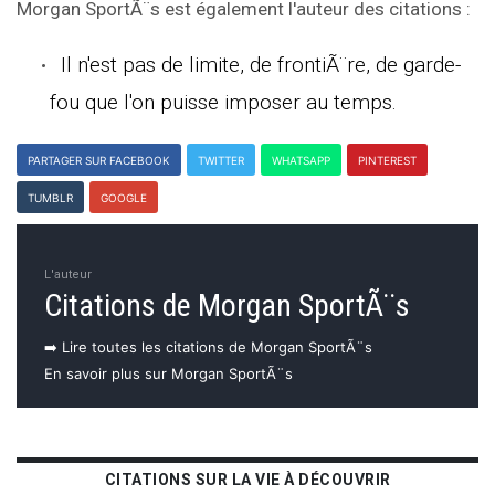
Morgan SportÃ¨s est également l'auteur des citations :
Il n'est pas de limite, de frontiÃ¨re, de garde-
fou que l'on puisse imposer au temps.
PARTAGER SUR FACEBOOK
TWITTER
WHATSAPP
PINTEREST
TUMBLR
GOOGLE
L'auteur
Citations de Morgan SportÃ¨s
➡️ Lire toutes les citations de Morgan SportÃ¨s
En savoir plus sur Morgan SportÃ¨s
CITATIONS SUR LA VIE À DÉCOUVRIR