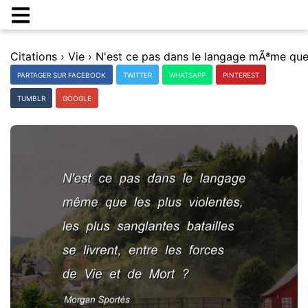
Citations
›
Vie
›
PARTAGER SUR FACEBOOK
TWITTER
WHATSAPP
PINTEREST
TUMBLR
GOOGLE