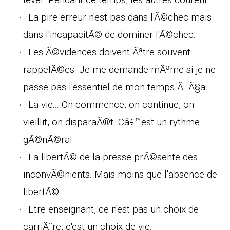
La pire erreur n'est pas dans l'Ã©chec mais
dans l'incapacitÃ© de dominer l'Ã©chec.
Les Ã©vidences doivent Ãªtre souvent
rappelÃ©es. Je me demande mÃªme si je ne
passe pas l'essentiel de mon temps Ã Ã§a.
La vie... On commence, on continue, on
vieillit, on disparaÃ®t. Câ€™est un rythme
gÃ©nÃ©ral.
La libertÃ© de la presse prÃ©sente des
inconvÃ©nients. Mais moins que l'absence de
libertÃ©.
Etre enseignant, ce n'est pas un choix de
carriÃ¨re, c'est un choix de vie.