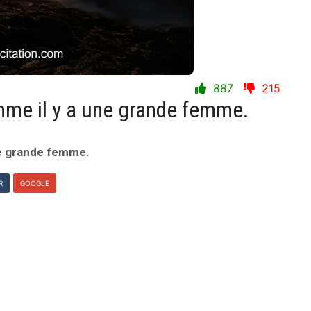
887
215
me il y a une grande femme.
ne grande femme.
R
GOOGLE