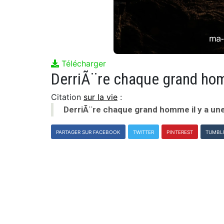
Télécharger
DerriÃ¨re chaque grand hom
Citation
sur la vie
:
DerriÃ¨re chaque grand homme il y a u
PARTAGER SUR FACEBOOK
TWITTER
PINTEREST
TUMBL