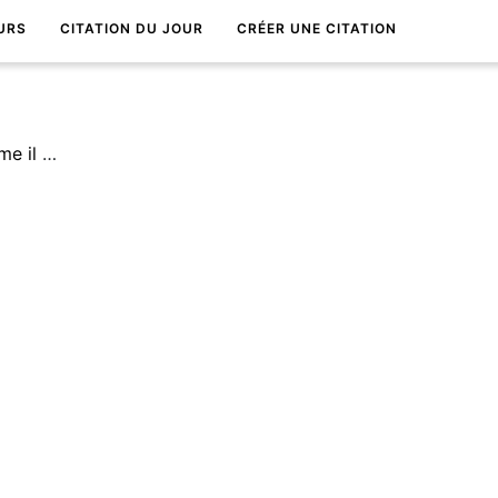
URS
CITATION DU JOUR
CRÉER UNE CITATION
DerriÃ¨re chaque grand homme il y a une grande femme.