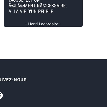
FAUSSE, EST UN
Ã©LÃ©MENT NÃ©CESSAIRE
Ã LA VIE D'UN PEUPLE.
- Henri Lacordaire -
UIVEZ-NOUS