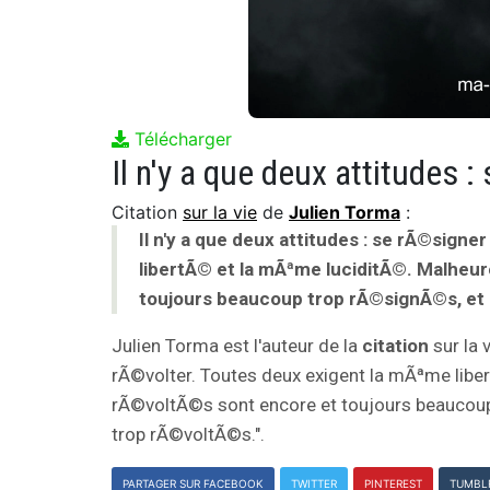
Télécharger
Citation
sur la vie
de
Julien Torma
:
Il n'y a que deux attitudes : se rÃ©sign
libertÃ© et la mÃªme luciditÃ©. Malhe
toujours beaucoup trop rÃ©signÃ©s, e
Julien Torma est l'auteur de la
citation
sur la 
rÃ©volter. Toutes deux exigent la mÃªme lib
rÃ©voltÃ©s sont encore et toujours beauco
trop rÃ©voltÃ©s.".
PARTAGER SUR FACEBOOK
TWITTER
PINTEREST
TUMBL