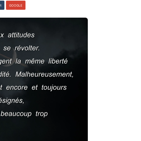
R
GOOGLE