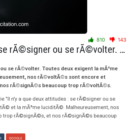
810
143
Il n'y a que deux attitudes : se rÃ©signer ou se rÃ©volter. Toutes deux exigent la mÃªme libertÃ© et la mÃªme luciditÃ©. Malheureusement, nos rÃ©voltÃ©s sont encore et toujours beaucoup trop rÃ©signÃ©s, et nos rÃ©signÃ©s beaucoup trop rÃ©voltÃ©s.
er ou se rÃ©volter. Toutes deux exigent la mÃªme
ureusement, nos rÃ©voltÃ©s sont encore et
t nos rÃ©signÃ©s beaucoup trop rÃ©voltÃ©s.
vie "Il n'y a que deux attitudes : se rÃ©signer ou se
ertÃ© et la mÃªme luciditÃ©. Malheureusement, nos
up trop rÃ©signÃ©s, et nos rÃ©signÃ©s beaucoup
R
GOOGLE