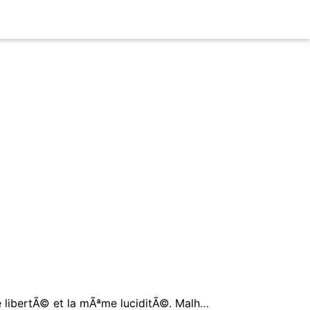
Il n'y a que deux attitudes : se rÃ©signer ou se rÃ©volter. Toutes deux exigent la mÃªme libertÃ© et la mÃªme luciditÃ©. Malheureusement, nos rÃ©voltÃ©s sont encore et toujours beaucoup trop rÃ©signÃ©s, et nos rÃ©signÃ©s beaucoup trop rÃ©voltÃ©s.