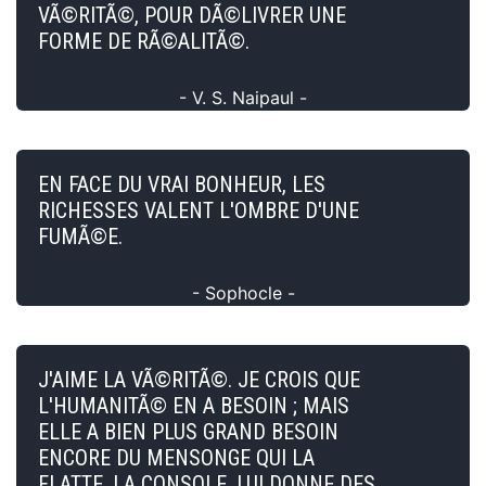
VÃ©RITÃ©, POUR DÃ©LIVRER UNE
FORME DE RÃ©ALITÃ©.
- V. S. Naipaul -
EN FACE DU VRAI BONHEUR, LES
RICHESSES VALENT L'OMBRE D'UNE
FUMÃ©E.
- Sophocle -
J'AIME LA VÃ©RITÃ©. JE CROIS QUE
L'HUMANITÃ© EN A BESOIN ; MAIS
ELLE A BIEN PLUS GRAND BESOIN
ENCORE DU MENSONGE QUI LA
FLATTE, LA CONSOLE, LUI DONNE DES