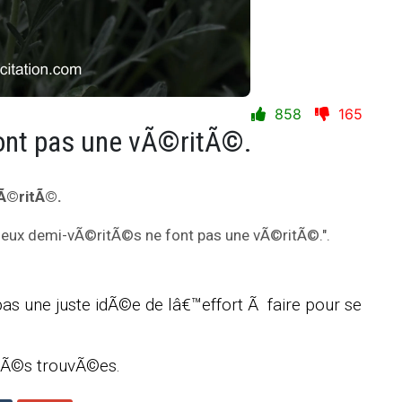
858
165
ont pas une vÃ©ritÃ©.
Ã©ritÃ©.
"Deux demi-vÃ©ritÃ©s ne font pas une vÃ©ritÃ©.".
s une juste idÃ©e de lâ€™effort Ã faire pour se
itÃ©s trouvÃ©es.