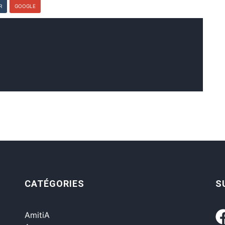
R
GOOGLE
CATÉGORIES
S
AmitiA