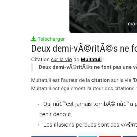
Télécharger
Deux demi-vÃ©ritÃ©s ne f
Citation
sur la vie
de
Multatuli
:
Deux demi-vÃ©ritÃ©s ne font pas une v
Multatuli est l'auteur de la
citation
sur la vie 
Multatuli est également l'auteur des citations :
Qui nâ€™est jamais tombÃ© nâ€™a pa
tenir debout.
Les illusions perdues sont des vÃ©r