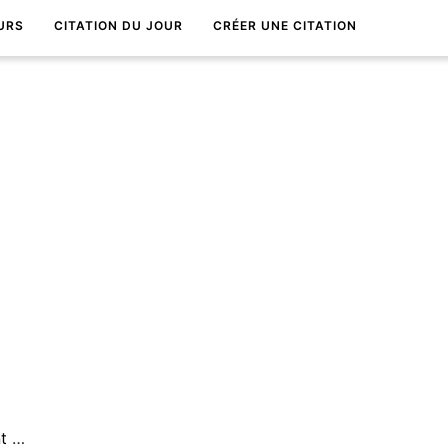
URS
CITATION DU JOUR
CRÉER UNE CITATION
Deux demi-vÃ©ritÃ©s ne font pas une vÃ©ritÃ©.