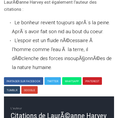
LaurÃ©anne Harvey est également l'auteur des
citations :
Le bonheur revient toujours aprÃ¨s la peine.
AprÃ¨s avoir fait son nid au bout du coeur.
L'espoir est un fluide nÃ©cessaire Ã
l'homme comme l'eau Ã la terre, il
dÃ©clenche des forces insoupÃ§onnÃ©es de
la nature humaine.
PARTAGER SUR FACEBOOK
TWITTER
WHATSAPP
PINTEREST
TUMBLR
GOOGLE
L'auteur
Citations de LaurÃ©anne Harvey