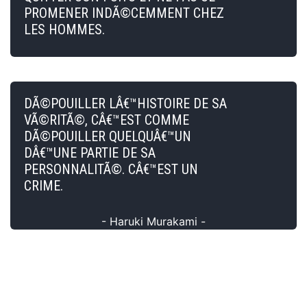
PROMENER INDÃ©CEMMENT CHEZ
LES HOMMES.
DÃ©POUILLER LÂ€™HISTOIRE DE SA
VÃ©RITÃ©, CÂ€™EST COMME
DÃ©POUILLER QUELQUÂ€™UN
DÂ€™UNE PARTIE DE SA
PERSONNALITÃ©. CÂ€™EST UN
CRIME.
- Haruki Murakami -