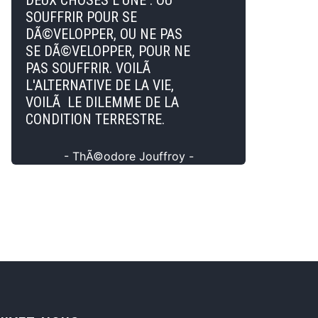
DEUX CHOSES L'UNE : OU
SOUFFRIR POUR SE
DÃ©VELOPPER, OU NE PAS
SE DÃ©VELOPPER, POUR NE
PAS SOUFFRIR. VOILÃ
L'ALTERNATIVE DE LA VIE,
VOILÃ LE DILEMME DE LA
CONDITION TERRESTRE.
- ThÃ©odore Jouffroy -