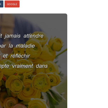
R
GOOGLE