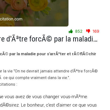
852
169
On ne devrait jamais attendre d'Ãªtre forcÃ© par la maladie pour s'arrÃªter et rÃ©flÃ©chir Ã ce qui compte vraiment dans la vie.
rcÃ© par la maladie pour s'arrÃªter et rÃ©flÃ©chir
r la vie "On ne devrait jamais attendre d'Ãªtre forcÃ©
Ã ce qui compte vraiment dans la vie.".
itations :
que vous avez de vous changer vous-mÃªme.
 dÃ©sirez. Le bonheur, c'est d'aimer ce que vous