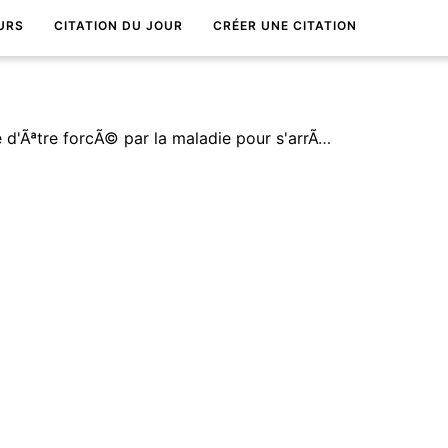
URS
CITATION DU JOUR
CRÉER UNE CITATION
On ne devrait jamais attendre d'Ãªtre forcÃ© par la maladie pour s'arrÃªter et rÃ©flÃ©chir Ã ce qui compte vraiment dans la vie.