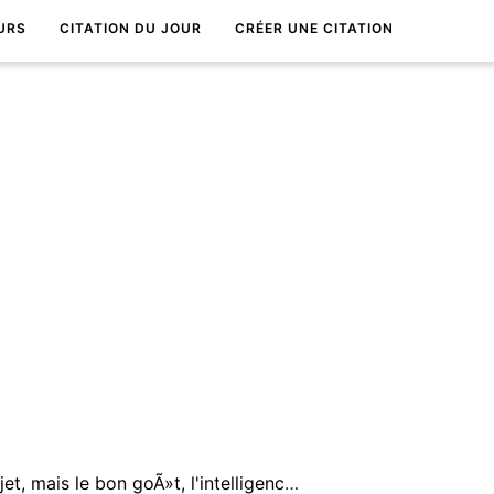
URS
CITATION DU JOUR
CRÉER UNE CITATION
On ne devrait pas juger un sujet, mais le bon goÃ»t, l'intelligence et la sensibilitÃ© avec lesquels l'a traitÃ© l'auteur.