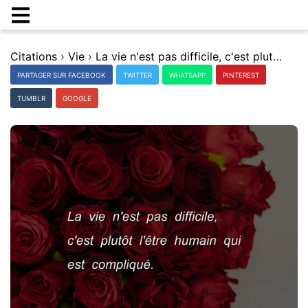
Citations
›
Vie
›
La vie n'est pas difficile, c'est plutÃ´t l'Ãªtre humain qui est compliquÃ©.
PARTAGER SUR FACEBOOK
TWITTER
WHATSAPP
PINTEREST
TUMBLR
GOOGLE