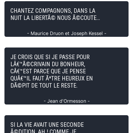
CHANTEZ COMPAGNONS, DANS LA
NUIT LA LIBERTÃ© NOUS Ã©COUTE...
- Maurice Druon et Joseph Kessel -
JE CROIS QUE SI JE PASSE POUR
LÂ€™Ã©CRIVAIN DU BONHEUR,
CÂ€™EST PARCE QUE JE PENSE
QUÂ€™IL FAUT ÃªTRE HEUREUX EN
DÃ©PIT DE TOUT LE RESTE.
- Jean d'Ormesson -
SI LA VIE AVAIT UNE SECONDE
Ã©DITION, AH ! COMME JE