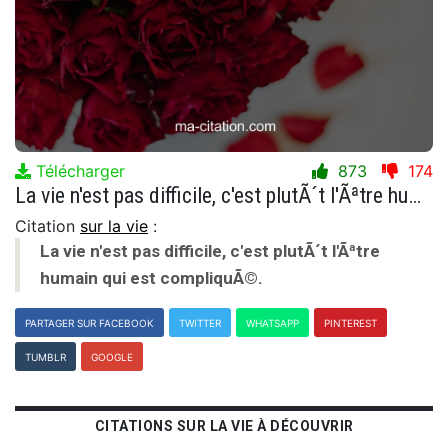
Télécharger
873
174
La vie n'est pas difficile, c'est plutÃ´t l'Ãªtre humain qui est compliquÃ©.
Citation
sur la vie
:
La vie n'est pas difficile, c'est plutÃ´t l'Ãªtre
humain qui est compliquÃ©.
PARTAGER SUR FACEBOOK
TWITTER
WHATSAPP
PINTEREST
TUMBLR
GOOGLE
CITATIONS SUR LA VIE À DÉCOUVRIR