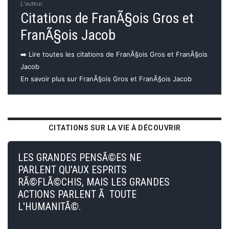
L'auteur
Citations de FranÃ§ois Gros et
FranÃ§ois Jacob
➡️ Lire toutes les citations de FranÃ§ois Gros et FranÃ§ois
Jacob
En savoir plus sur FranÃ§ois Gros et FranÃ§ois Jacob
CITATIONS SUR LA VIE À DÉCOUVRIR
LES GRANDES PENSÃ©ES NE
PARLENT QU'AUX ESPRITS
RÃ©FLÃ©CHIS, MAIS LES GRANDES
ACTIONS PARLENT Ã TOUTE
L'HUMANITÃ©.