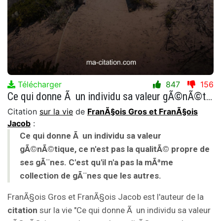
Télécharger
847
156
Ce qui donne Ã un individu sa valeur gÃ©nÃ©tique, ce n'est pas la qualitÃ© propre de ses gÃ¨nes. C'est qu'il n'a pas la mÃªme collection de gÃ¨nes que les autres.
Citation
sur la vie
de
FranÃ§ois Gros et FranÃ§ois
Jacob
:
Ce qui donne Ã un individu sa valeur
gÃ©nÃ©tique, ce n'est pas la qualitÃ© propre de
ses gÃ¨nes. C'est qu'il n'a pas la mÃªme
collection de gÃ¨nes que les autres.
FranÃ§ois Gros et FranÃ§ois Jacob est l'auteur de la
citation
sur la vie "Ce qui donne Ã un individu sa valeur