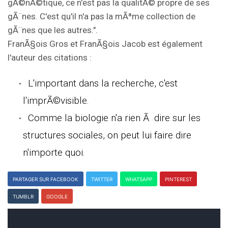
gÃ©nÃ©tique, ce n'est pas la qualitÃ© propre de ses
gÃ¨nes. C'est qu'il n'a pas la mÃªme collection de
gÃ¨nes que les autres.".
FranÃ§ois Gros et FranÃ§ois Jacob est également
l'auteur des citations :
L'important dans la recherche, c'est
l'imprÃ©visible.
Comme la biologie n'a rien Ã dire sur les
structures sociales, on peut lui faire dire
n'importe quoi.
PARTAGER SUR FACEBOOK
TWITTER
WHATSAPP
PINTEREST
TUMBLR
GOOGLE