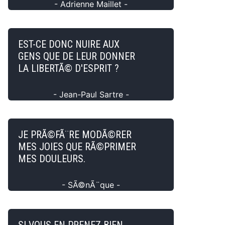
- Adrienne Maillet -
EST-CE DONC NUIRE AUX
GENS QUE DE LEUR DONNER
LA LIBERTÃ© D'ESPRIT ?
- Jean-Paul Sartre -
JE PRÃ©FÃ¨RE MODÃ©RER
MES JOIES QUE RÃ©PRIMER
MES DOULEURS.
- SÃ©nÃ¨que -