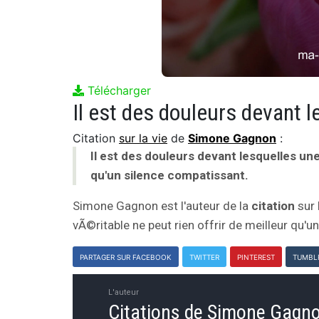
Télécharger
Citation
sur la vie
de
Simone Gagnon
:
Il est des douleurs devant lesquelles une
qu'un silence compatissant.
Simone Gagnon est l'auteur de la
citation
sur 
vÃ©ritable ne peut rien offrir de meilleur qu'u
PARTAGER SUR FACEBOOK
TWITTER
PINTEREST
TUMBL
L'auteur
Citations de Simone Gagn