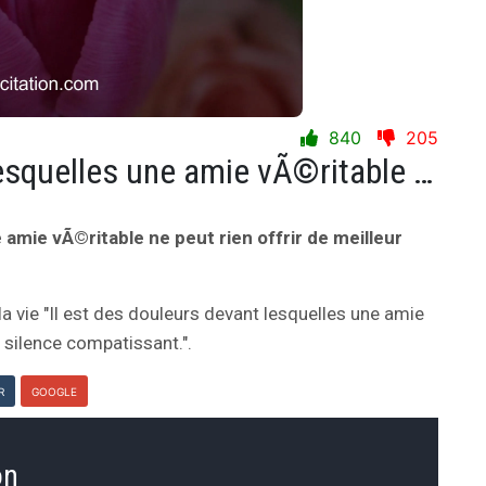
840
205
Il est des douleurs devant lesquelles une amie vÃ©ritable ne peut rien offrir de meilleur qu'un silence compatissant.
 amie vÃ©ritable ne peut rien offrir de meilleur
la vie "Il est des douleurs devant lesquelles une amie
n silence compatissant.".
R
GOOGLE
on