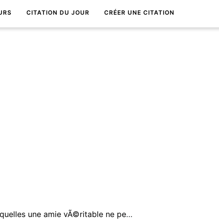
URS
CITATION DU JOUR
CRÉER UNE CITATION
Il est des douleurs devant lesquelles une amie vÃ©ritable ne peut rien offrir de meilleur qu'un silence compatissant.