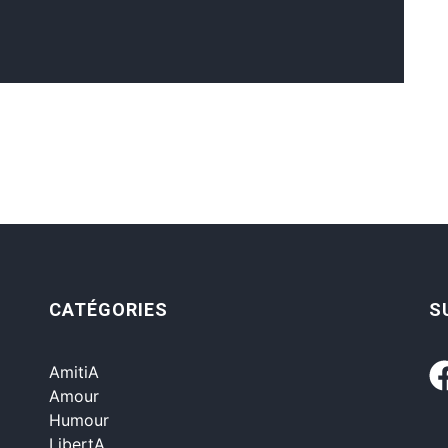
CATÉGORIES
S
AmitiA
Amour
Humour
LibertA