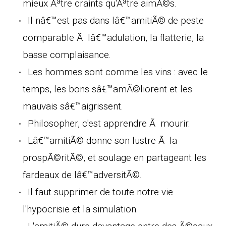
mieux Ãªtre craints qu'Ãªtre aimÃ©s.
Il nâ€™est pas dans lâ€™amitiÃ© de peste
comparable Ã lâ€™adulation, la flatterie, la
basse complaisance.
Les hommes sont comme les vins : avec le
temps, les bons sâ€™amÃ©liorent et les
mauvais sâ€™aigrissent.
Philosopher, c'est apprendre Ã mourir.
Lâ€™amitiÃ© donne son lustre Ã la
prospÃ©ritÃ©, et soulage en partageant les
fardeaux de lâ€™adversitÃ©.
Il faut supprimer de toute notre vie
l'hypocrisie et la simulation.