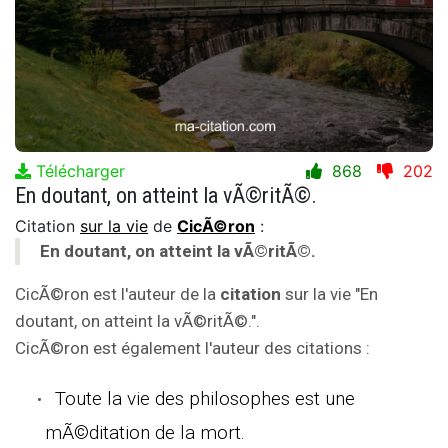
Télécharger
868
202
En doutant, on atteint la vÃ©ritÃ©.
Citation
sur la vie
de
CicÃ©ron
:
En doutant, on atteint la vÃ©ritÃ©.
CicÃ©ron est l'auteur de la
citation
sur la vie "En
doutant, on atteint la vÃ©ritÃ©.".
CicÃ©ron est également l'auteur des citations :
Toute la vie des philosophes est une
mÃ©ditation de la mort.