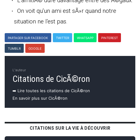
L'amitiÃ© dure davantage entre des Ã©gaux.
On voit qu'un ami est sÃ»r quand notre
situation ne l'est pas.
PARTAGER SUR FACEBOOK
TWITTER
WHATSAPP
PINTEREST
TUMBLR
GOOGLE
L'auteur
Citations de CicÃ©ron
➡️ Lire toutes les citations de CicÃ©ron
En savoir plus sur CicÃ©ron
CITATIONS SUR LA VIE À DÉCOUVRIR