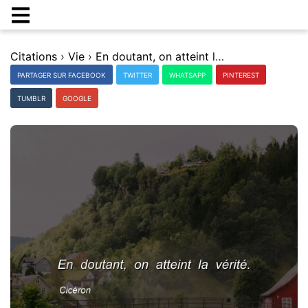
Citations
›
Vie
›
En doutant, on atteint la vÃ©ritÃ©.
PARTAGER SUR FACEBOOK
TWITTER
WHATSAPP
PINTEREST
TUMBLR
GOOGLE