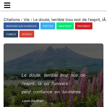
Citations
›
Vie
›
Le doute, terrible trou noir de l
PARTAGER SUR FACEBOOK
TWITTER
WHATSAPP
PINTEREST
TUMBLR
GOOGLE