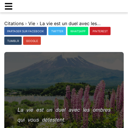
Citations
›
Vie
›
La vie est un duel avec les ombres qui vous dÃ©testent.
PARTAGER SUR FACEBOOK
TWITTER
WHATSAPP
PINTEREST
TUMBLR
GOOGLE