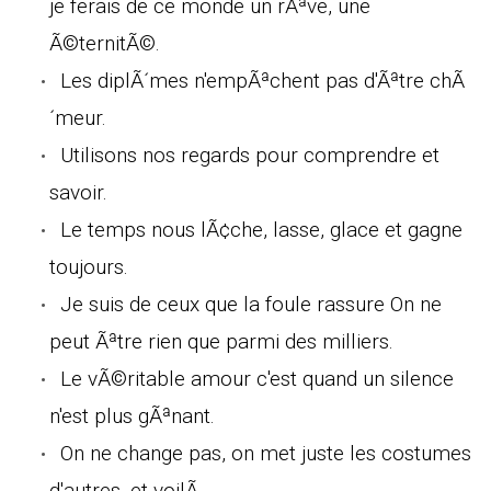
je ferais de ce monde un rÃªve, une
Ã©ternitÃ©.
Les diplÃ´mes n'empÃªchent pas d'Ãªtre chÃ
´meur.
Utilisons nos regards pour comprendre et
savoir.
Le temps nous lÃ¢che, lasse, glace et gagne
toujours.
Je suis de ceux que la foule rassure On ne
peut Ãªtre rien que parmi des milliers.
Le vÃ©ritable amour c'est quand un silence
n'est plus gÃªnant.
On ne change pas, on met juste les costumes
d'autres, et voilÃ .