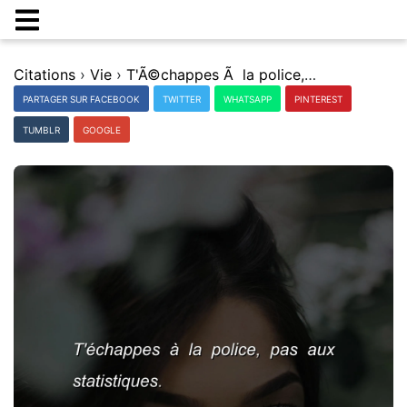
Citations
›
Vie
›
T'Ã©chappes Ã la police, pas aux statistiques.
PARTAGER SUR FACEBOOK
TWITTER
WHATSAPP
PINTEREST
TUMBLR
GOOGLE