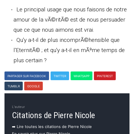
Le principal usage que nous faisons de notre
amour de la vÃ©ritÃ© est de nous persuader
que ce que nous aimons est vrai.
Qu'y a-t-il de plus incomprÃ©hensible que
l'EternitÃ© ; et qu'y a-t-il en mÃªme temps de
plus certain ?
PARTAGER SUR FACEBOOK
TWITTER
WHATSAPP
PINTEREST
TUMBLR
GOOGLE
L'auteur
Citations de Pierre Nicole
➡️ Lire toutes les citations de Pierre Nicole
En savoir plus sur Pierre Nicole