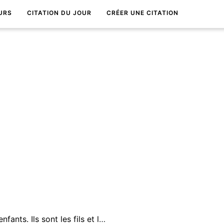
URS
CITATION DU JOUR
CRÉER UNE CITATION
Vos enfants ne sont pas vos enfants. Ils sont les fils et les filles de l'appel de la vie Ã elle-mÃªme.