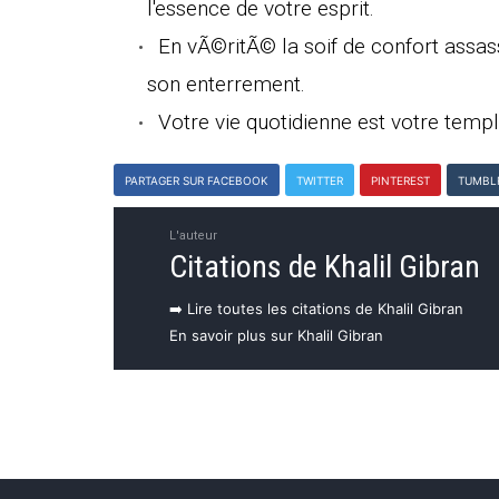
l'essence de votre esprit.
En vÃ©ritÃ© la soif de confort assas
son enterrement.
Votre vie quotidienne est votre temple
PARTAGER SUR FACEBOOK
TWITTER
PINTEREST
TUMBL
L'auteur
Citations de Khalil Gibran
➡️ Lire toutes les citations de Khalil Gibran
En savoir plus sur Khalil Gibran