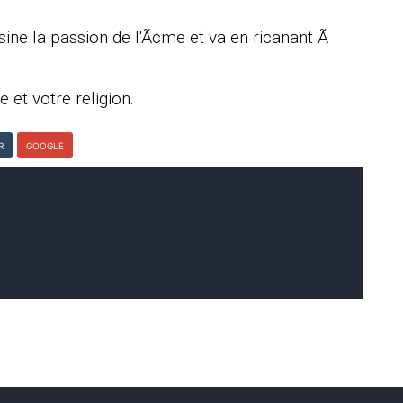
sine la passion de l'Ã¢me et va en ricanant Ã
 et votre religion.
R
GOOGLE