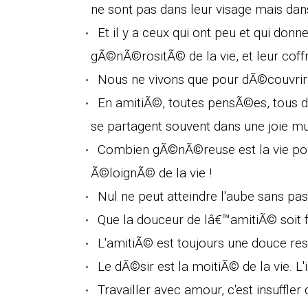
ne sont pas dans leur visage mais dan
Et il y a ceux qui ont peu et qui donne
gÃ©nÃ©rositÃ© de la vie, et leur coffr
Nous ne vivons que pour dÃ©couvrir l
En amitiÃ©, toutes pensÃ©es, tous dÃ
se partagent souvent dans une joie mu
Combien gÃ©nÃ©reuse est la vie po
Ã©loignÃ© de la vie !
Nul ne peut atteindre l'aube sans pas
Que la douceur de lâ€™amitiÃ© soit fa
L'amitiÃ© est toujours une douce re
Le dÃ©sir est la moitiÃ© de la vie. L
Travailler avec amour, c'est insuffle