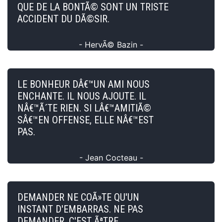
QUE DE LA BONTÃ© SONT UN TRISTE
ACCIDENT DU DÃ©SIR.
- HervÃ© Bazin -
LE BONHEUR DÂ€™UN AMI NOUS
ENCHANTE. IL NOUS AJOUTE. IL
NÂ€™Ã´TE RIEN. SI LÂ€™AMITIÃ©
SÂ€™EN OFFENSE, ELLE NÂ€™EST
PAS.
- Jean Cocteau -
DEMANDER NE COÃ»TE QU'UN
INSTANT D'EMBARRAS. NE PAS
DEMANDER, C'EST ÃªTRE