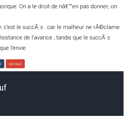
gorique. On a le droit de nâ€™en pas donner, on
 c'est le succÃ¨s : car le malheur ne rÃ©clame
sistance de l'avarice ; tandis que le succÃ¨s
que l'envie.
R
GOOGLE
uf