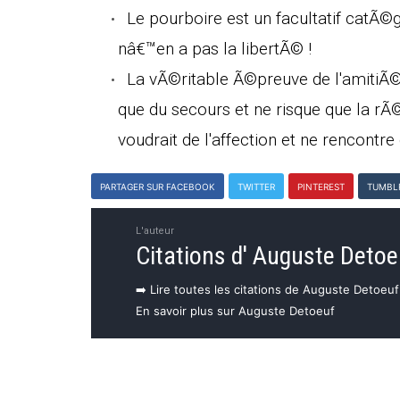
Le pourboire est un facultatif catÃ©
nâ€™en a pas la libertÃ© !
La vÃ©ritable Ã©preuve de l'amitiÃ©,
que du secours et ne risque que la rÃ©
voudrait de l'affection et ne rencontre 
PARTAGER SUR FACEBOOK
TWITTER
PINTEREST
TUMBL
L'auteur
Citations d' Auguste Detoe
➡️ Lire toutes les citations de Auguste Detoeuf
En savoir plus sur Auguste Detoeuf