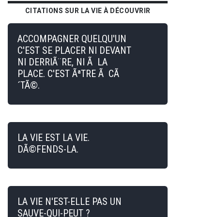
CITATIONS SUR LA VIE À DÉCOUVRIR
ACCOMPAGNER QUELQU'UN
C'EST SE PLACER NI DEVANT
NI DERRIÃ¨RE, NI Ã LA
PLACE. C'EST ÃªTRE Ã CÃ
´TÃ©.
LA VIE EST LA VIE.
DÃ©FENDS-LA.
LA VIE N'EST-ELLE PAS UN
SAUVE-QUI-PEUT ?