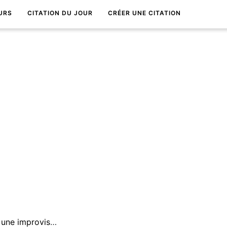
URS
CITATION DU JOUR
CRÉER UNE CITATION
Un bel enterrement n'est pas une improvisation. Il faut y consacrer sa vie.