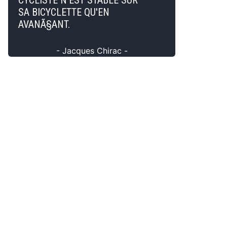
CYCLISTE N'EST STABLE SUR
SA BICYCLETTE QU'EN
AVANÃ§ANT.
- Jacques Chirac -