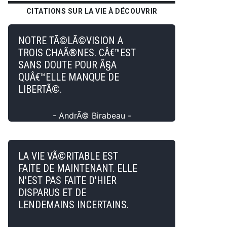
CITATIONS SUR LA VIE À DÉCOUVRIR
NOTRE TÃ©LÃ©VISION A
TROIS CHAÃ®NES. CÂ€™EST
SANS DOUTE POUR Ã§A
QUÂ€™ELLE MANQUE DE
LIBERTÃ©.
- AndrÃ© Birabeau -
LA VIE VÃ©RITABLE EST
FAITE DE MAINTENANT. ELLE
N'EST PAS FAITE D'HIER
DISPARUS ET DE
LENDEMAINS INCERTAINS.