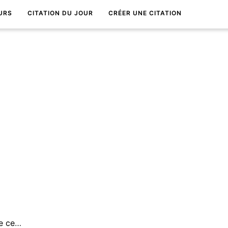
URS
CITATION DU JOUR
CRÉER UNE CITATION
L'esprit n'a de frontiÃ¨res que celles qu'on lui impose.