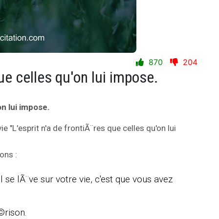
870
204
que celles qu'on lui impose.
on lui impose.
vie "L'esprit n'a de frontiÃ¨res que celles qu'on lui
ons :
l se lÃ¨ve sur votre vie, c'est que vous avez
©rison.