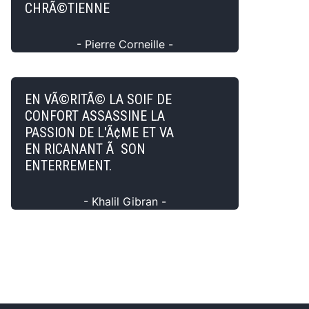
CHRÃ©TIENNE
- Pierre Corneille -
EN VÃ©RITÃ© LA SOIF DE
CONFORT ASSASSINE LA
PASSION DE L'Ã¢ME ET VA
EN RICANANT Ã SON
ENTERREMENT.
- Khalil Gibran -