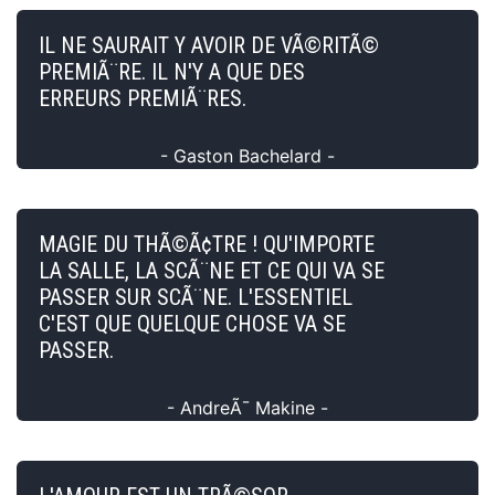
IL NE SAURAIT Y AVOIR DE VÃ©RITÃ©
PREMIÃ¨RE. IL N'Y A QUE DES
ERREURS PREMIÃ¨RES.
- Gaston Bachelard -
MAGIE DU THÃ©Ã¢TRE ! QU'IMPORTE
LA SALLE, LA SCÃ¨NE ET CE QUI VA SE
PASSER SUR SCÃ¨NE. L'ESSENTIEL
C'EST QUE QUELQUE CHOSE VA SE
PASSER.
- AndreÃ¯ Makine -