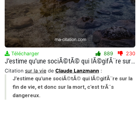
Télécharger
889
230
J'estime qu'une sociÃ©tÃ© qui lÃ©gifÃ¨re sur la fin de vie, et donc sur la mort, c'est trÃ¨s dangereux.
Citation
sur la vie
de
Claude Lanzmann
:
J'estime qu'une sociÃ©tÃ© qui lÃ©gifÃ¨re sur la
fin de vie, et donc sur la mort, c'est trÃ¨s
dangereux.