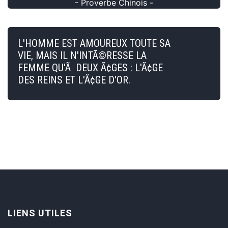
- Proverbe Chinois -
L'HOMME EST AMOUREUX TOUTE SA
VIE, MAIS IL N'INTÃ©RESSE LA
FEMME QU'Ã DEUX Ã¢GES : L'Ã¢GE
DES REINS ET L'Ã¢GE D'OR.
LIENS UTILES